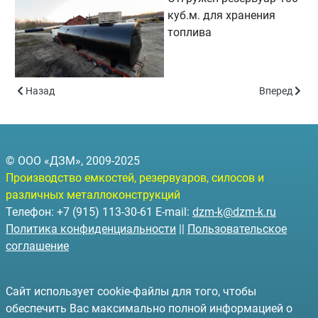
куб.м. для хранения
топлива
Предыдущий: Силос для сыпучих веществ
Следующий: 
Назад
Вперед
© ООО «ДЗМ», 2009-2025
Производство емкостей, резервуаров, силосов и
различных металлоконструкций
Телефон: +7 (915) 113-30-61 E-mail:
dzm-k@dzm-k.ru
Политика конфиденциальности
||
Пользовательское
соглашение
Сайт использует cookie-файлы для того, чтобы
обеспечить Вас максимально полной информацией о