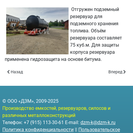
Отгружен подземный
резервуар для
подземного хранения
топлива. Объём
резервуара составляет
75 куб.м. Для защиты
корпуса резервуара
применена гидрозащита на основе битума.
Предыдущий: Партия резервуаров объёмом 25 куб.м. на отгруз
Следующий: 
Назад
Вперед
© ООО «ДЗМ», 2009-2025
Производство емкостей, резервуаров, силосов и
различных металлоконструкций
Телефон: +7 (915) 113-30-61 E-mail:
dzm-k@dzm-k.ru
Политика конфиденциальности
||
Пользовательское