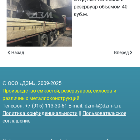
резервуар объёмом 40
куб.м.
Предыдущий: Бак для топлива объёмом 1.5 куб.м.
Следующий: 
Назад
Вперед
© ООО «ДЗМ», 2009-2025
Производство емкостей, резервуаров, силосов и
различных металлоконструкций
Телефон: +7 (915) 113-30-61 E-mail:
dzm-k@dzm-k.ru
Политика конфиденциальности
||
Пользовательское
соглашение