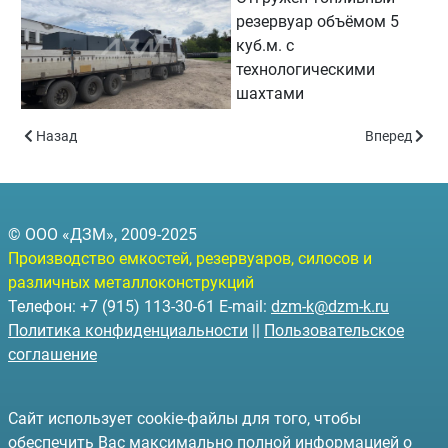
резервуар объёмом 5
куб.м. с
технологическими
шахтами
Предыдущий: Подземный резервуар объёмом 50 куб.м.
Следующий: 
Назад
Вперед
© ООО «ДЗМ», 2009-2025
Производство емкостей, резервуаров, силосов и
различных металлоконструкций
Телефон: +7 (915) 113-30-61 E-mail:
dzm-k@dzm-k.ru
Политика конфиденциальности
||
Пользовательское
соглашение
Сайт использует cookie-файлы для того, чтобы
обеспечить Вас максимально полной информацией о