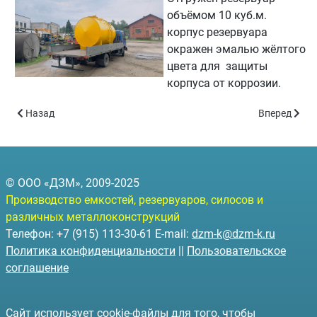
объёмом 10 куб.м.
корпус резервуара
окражен эмалью жёлтого
цвета для защиты
корпуса от коррозии.
Предыдущий: Партия топливных резервуаров объёмом 75 куб.м
Следующий: 
Назад
Вперед
© ООО «ДЗМ», 2009-2025
Производство емкостей, резервуаров, силосов и
различных металлоконструкций
Телефон: +7 (915) 113-30-61 E-mail:
dzm-k@dzm-k.ru
Политика конфиденциальности
||
Пользовательское
соглашение
Сайт использует cookie-файлы для того, чтобы