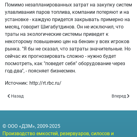
Помимо незапланированных затрат на закупку систем
улавливания паров топлива, компании потеряют и на
установке - каждую придется закрывать примерно на
месяц, говорит Шигабутдинов. Он не исключил, что
траты на экологические системы приведет к
некоторому повышению цен на бензин у всех игроков
рынка. "Я бы не сказал, что затраты значительные. Но
сейчас их прогнозировать сложно - нужно будет
посмотреть, как "поведет себя" оборудование через
год-два", - поясняет бизнесмен.
Источник: http://rt.rbc.ru/
Предыдущий: В России создадут базу АЗС и придорожных кафе
Следующий: 
Назад
Вперед
© ООО «ДЗМ», 2009-2025
Производство емкостей, резервуаров, силосов и