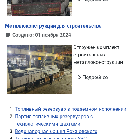
Металлоконструкции для строительства
Создано: 01 ноября 2024
Отгружен комплект
строительных
металлоконструкций
Подробнее
Топливный резервуар в подземном исполнении
Партия топливных резервуаров с
технологическими шахтами
Водонапорная башня Рожновского
Топливный резервуар для АЗС