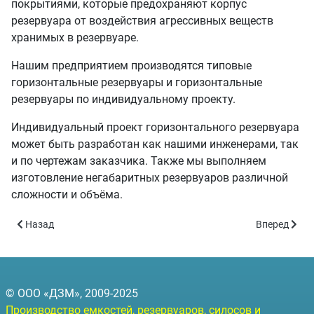
покрытиями, которые предохраняют корпус
резервуара от воздействия агрессивных веществ
хранимых в резервуаре.
Нашим предприятием производятся типовые
горизонтальные резервуары и горизонтальные
резервуары по индивидуальному проекту.
Индивидуальный проект горизонтального резервуара
может быть разработан как нашими инженерами, так
и по чертежам заказчика. Также мы выполняем
изготовление негабаритных резервуаров различной
сложности и объёма.
Предыдущий: Подземные емкости ЕП-75 - объём 75 куб.м. (ЕПП-
Следующий: 
Назад
Вперед
© ООО «ДЗМ», 2009-2025
Производство емкостей, резервуаров, силосов и