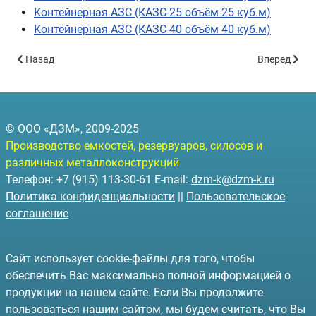
Контейнерная АЗС (КАЗС-25 объём 25 куб.м)
Контейнерная АЗС (КАЗС-40 объём 40 куб.м)
Предыдущий: Контейнерная АЗС (КАЗС-40 объём 40 куб.м)
Следующий: 
Назад
Вперед
© ООО «ДЗМ», 2009-2025
Производство емкостей, резервуаров, силосов и
различных металлоконструкций
Телефон: +7 (915) 113-30-61 E-mail:
dzm-k@dzm-k.ru
Политика конфиденциальности
||
Пользовательское
соглашение
Сайт использует cookie-файлы для того, чтобы
обеспечить Вас максимально полной информацией о
продукции на нашем сайте. Если Вы продолжите
пользоваться нашим сайтом, мы будем считать, что Вы