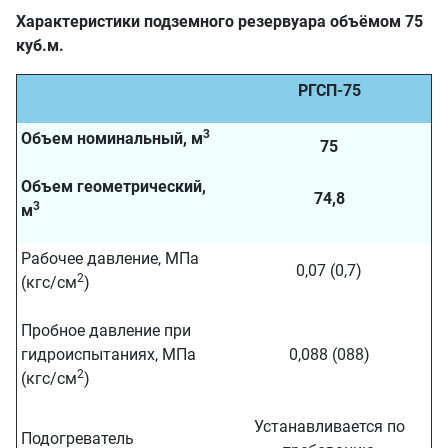
Характеристики подземного резервуара объёмом 75
куб.м.
РГСП-75
3
Объем номинальный, м
75
Объем геометрический,
74,8
3
м
Рабочее давление, МПа
0,07 (0,7)
2
(кгс/см
)
Пробное давление при
гидроиспытаниях, МПа
0,088 (088)
2
(кгс/см
)
Устанавливается по
Подогреватель