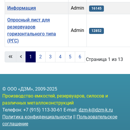
Информация
Admin
16145
Опросный лист для
резервуаров
Admin
12852
горизонтального типа
(РГС)
Материалы
1
2
3
4
5
6
7
8
9
10
Страница 1 из 13
© ООО «ДЗМ», 2009-2025
Производство емкостей, резервуаров, силосов и
различных металлоконструкций
Телефон: +7 (915) 113-30-61 E-mail:
dzm-k@dzm-k.ru
Политика конфиденциальности
||
Пользовательское
соглашение