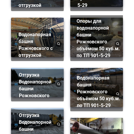
отгрузкой
5-29
Опоры для
водонапорной
Водонапорная
башни
башня
Рожновского
Рожновского с
объёмом 50 куб.м.
отгрузкой
по ТП 901-5-29
Отгрузка
Водонапорная
Водонапорной
башня
башни
Рожновского
Рожновского
объёмом 50 куб.м.
по ТП 901-5-29
Отгрузка
Водонапорной
башни