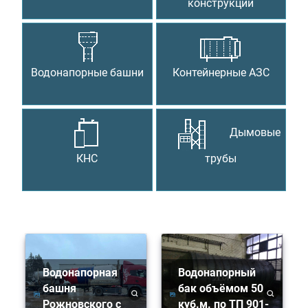
конструкции
Водонапорные башни
Контейнерные АЗС
Дымовые
КНС
трубы
Водонапорная
Водонапорный
башня
бак объёмом 50
Рожновского с
куб.м. по ТП 901-