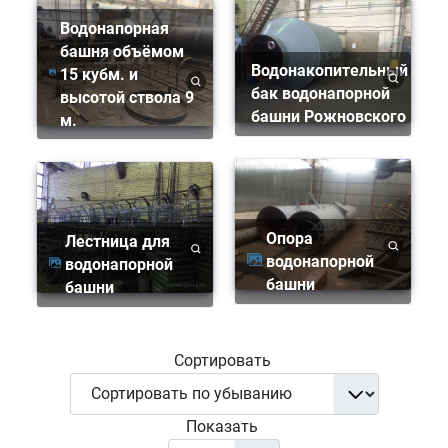
Водонапорная
башня объёмом
Водонакопительный
15 кубм. и
бак водонапорной
высотой ствола 9
башни Рожновского
м.
Опора
Лестница для
водонапорной
водонапорной
башни
башни
Сортировать
Показать