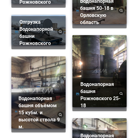
Водонапорная
Рожновского
башня 50-18 в
Орловскую
Отгрузка
область
Водонапорной
башни
Рожновского
Водонапорная
башня
Водонапорная
Рожновского 25-
башня объёмом
18
15 кубм. и
высотой ствола 9
м.
Водонапорная