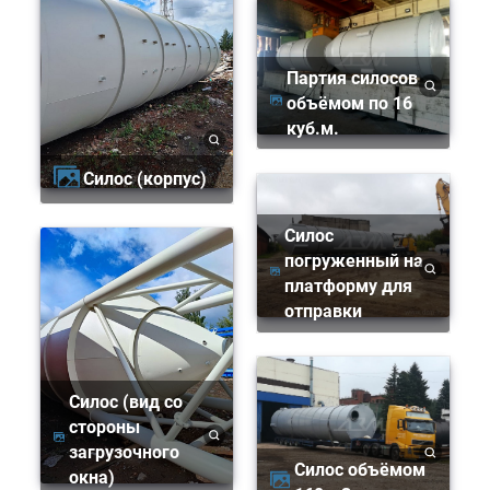
Партия силосов
объёмом по 16
куб.м.
Силос (корпус)
Силос
погруженный на
платформу для
отправки
Силос (вид со
стороны
загрузочного
Силос объёмом
окна)