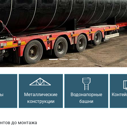
сы
Металлические
Водонапорные
Контей
конструкции
башни
ентов до монтажа