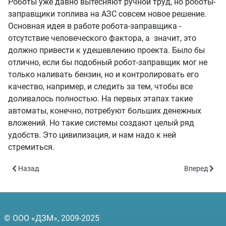
Роботы уже давно вытесняют ручной труд, но роботы-
заправщики топлива на АЗС совсем новое решение.
Основная идея в работе робота-заправщика -
отсутствие человеческого фактора, а значит, это
должно привести к удешевлению проекта. Было бы
отлично, если бы подобный робот-заправщик мог не
только наливать бензин, но и контролировать его
качество, например, и следить за тем, чтобы все
доливалось полностью. На первых этапах такие
автоматы, конечно, потребуют больших денежных
вложений. Но такие системы создают целый ряд
удобств. Это цивилизация, и нам надо к ней
стремиться.
Предыдущий: Представлен робот-заправщик на АЗС
Следующий: 
Назад
Вперед
© ООО «ДЗМ», 2009-2025