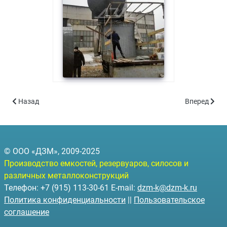
Предыдущий: Стальные перспективы российских городов
Следующий: 
Назад
Вперед
© ООО «ДЗМ», 2009-2025
Производство емкостей, резервуаров, силосов и
различных металлоконструкций
Телефон: +7 (915) 113-30-61 E-mail:
dzm-k@dzm-k.ru
Политика конфиденциальности
||
Пользовательское
соглашение