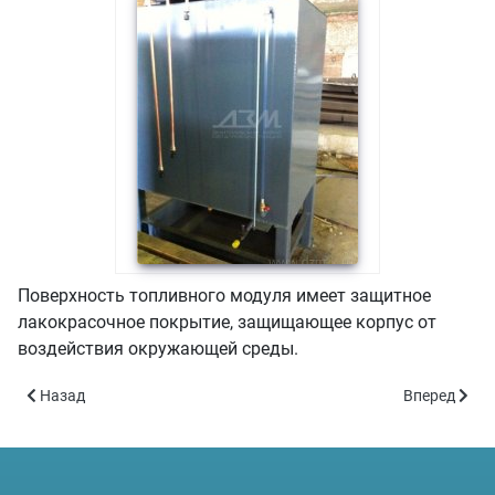
Поверхность топливного модуля имеет защитное
лакокрасочное покрытие, защищающее корпус от
воздействия окружающей среды.
Предыдущий: Московские АЗС подняли цены на бензин
Следующий: 
Назад
Вперед