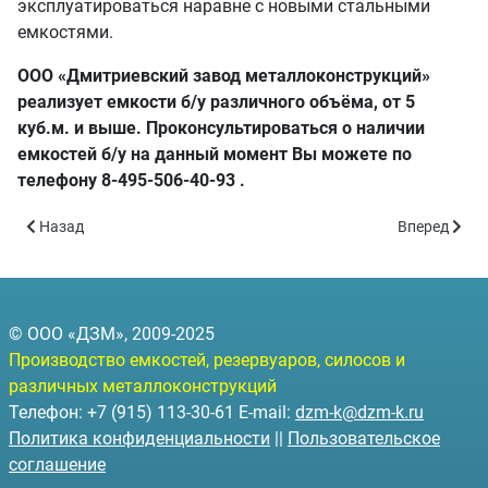
эксплуатироваться наравне с новыми стальными
емкостями.
ООО «Дмитриевский завод металлоконструкций»
реализует емкости б/у различного объёма, от 5
куб.м. и выше. Проконсультироваться о наличии
емкостей б/у на данный момент Вы можете по
телефону 8-495-506-40-93 .
Предыдущий: Отгрузка топливного модуля
Следующий: 
Назад
Вперед
© ООО «ДЗМ», 2009-2025
Производство емкостей, резервуаров, силосов и
различных металлоконструкций
Телефон: +7 (915) 113-30-61 E-mail:
dzm-k@dzm-k.ru
Политика конфиденциальности
||
Пользовательское
соглашение