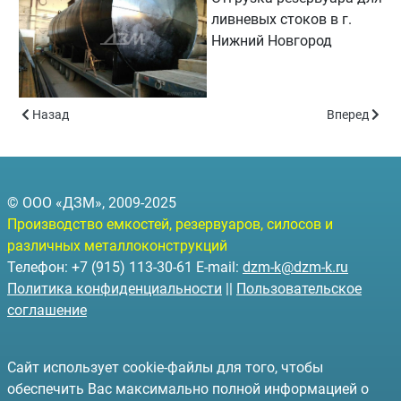
ливневых стоков в г.
Нижний Новгород
Предыдущий: Резервуар для смеси воды и трансформаторного 
Следующий: 
Назад
Вперед
© ООО «ДЗМ», 2009-2025
Производство емкостей, резервуаров, силосов и
различных металлоконструкций
Телефон: +7 (915) 113-30-61 E-mail:
dzm-k@dzm-k.ru
Политика конфиденциальности
||
Пользовательское
соглашение
Сайт использует cookie-файлы для того, чтобы
обеспечить Вас максимально полной информацией о