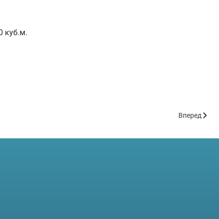
0 куб.м.
Следующий: 
Вперед