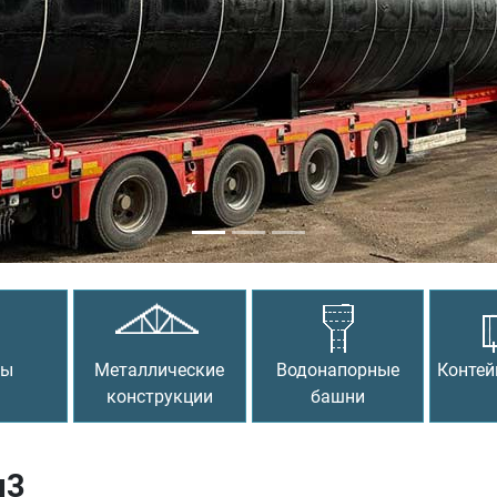
сы
Металлические
Водонапорные
Контей
конструкции
башни
м3