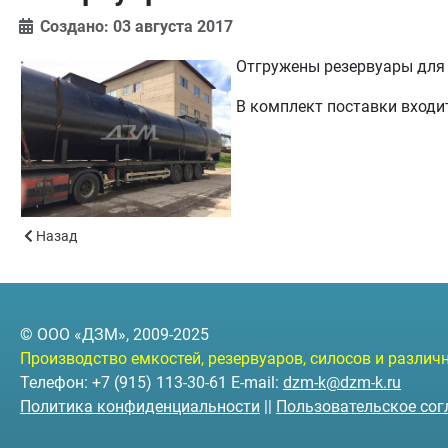
Создано: 03 августа 2017
Отгружены резервуары для с
В комплект поставки входи
Предыдущий: Резервуар для ливневых стоков
Назад
© ООО «ДЗМ», 2009-2025
Производство емкостей, резервуаров, силосов и разли
Телефон: +7 (915) 113-30-61 E-mail:
dzm-k@dzm-k.ru
Политика конфиденциальности
||
Пользовательское со