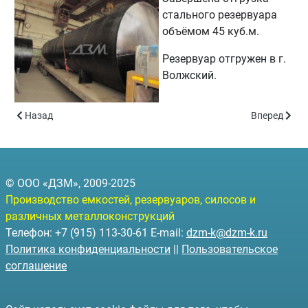
стального резервуара
объёмом 45 куб.м.
Резервуар отгружен в г.
Волжский.
Предыдущий: Утеплённый резервуар объёмом 45 куб.м.
Следующий: 
Назад
Вперед
© ООО «ДЗМ», 2009-2025
Производство емкостей, резервуаров, силосов и
различных металлоконструкций
Телефон: +7 (915) 113-30-61 E-mail:
dzm-k@dzm-k.ru
Политика конфиденциальности
||
Пользовательское
соглашение