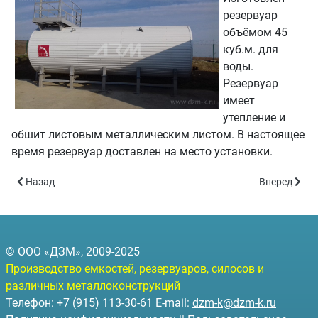
резервуар
объёмом 45
куб.м. для
воды.
Резервуар
имеет
утепление и
обшит листовым металлическим листом. В настоящее
время резервуар доставлен на место установки.
Предыдущий: Партия резервуаров для нефтепродуктов для сети
Следующий: 
Назад
Вперед
© ООО «ДЗМ», 2009-2025
Производство емкостей, резервуаров, силосов и
различных металлоконструкций
Телефон: +7 (915) 113-30-61 E-mail:
dzm-k@dzm-k.ru