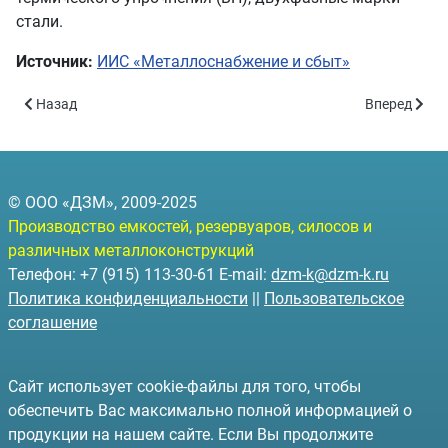
стали.
Источник:
ИИС «Металлоснабжение и сбыт»
Предыдущий: В марте БМЗ поставил рекорд производства стал
Следующий: 
Назад
Вперед
© ООО «ДЗМ», 2009-2025
Производство емкостей, резервуаров, силосов и
различных металлоконструкций
Телефон: +7 (915) 113-30-61 E-mail:
dzm-k@dzm-k.ru
Политика конфиденциальности
||
Пользовательское
соглашение
Сайт использует cookie-файлы для того, чтобы
обеспечить Вас максимально полной информацией о
продукции на нашем сайте. Если Вы продолжите